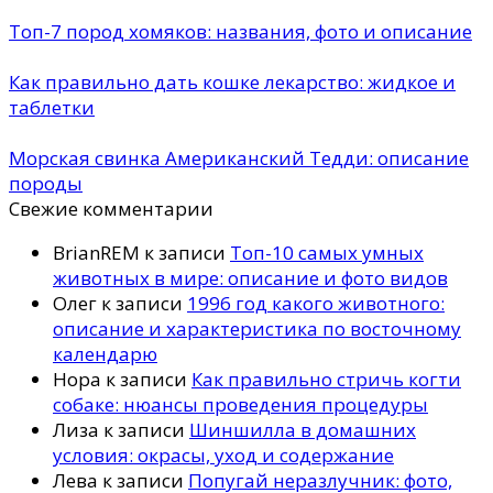
Топ-7 пород хомяков: названия, фото и описание
Как правильно дать кошке лекарство: жидкое и
таблетки
Морская свинка Американский Тедди: описание
породы
Свежие комментарии
BrianREM
к записи
Топ-10 самых умных
животных в мире: описание и фото видов
Олег
к записи
1996 год какого животного:
описание и характеристика по восточному
календарю
Нора
к записи
Как правильно стричь когти
собаке: нюансы проведения процедуры
Лиза
к записи
Шиншилла в домашних
условия: окрасы, уход и содержание
Лева
к записи
Попугай неразлучник: фото,