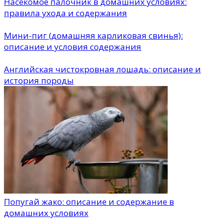
Насекомое палочник в домашних условиях:
правила ухода и содержания
Мини-пиг (домашняя карликовая свинья):
описание и условия содержания
Английская чистокровная лошадь: описание и
история породы
Попугай жако: описание и содержание в
домашних условиях