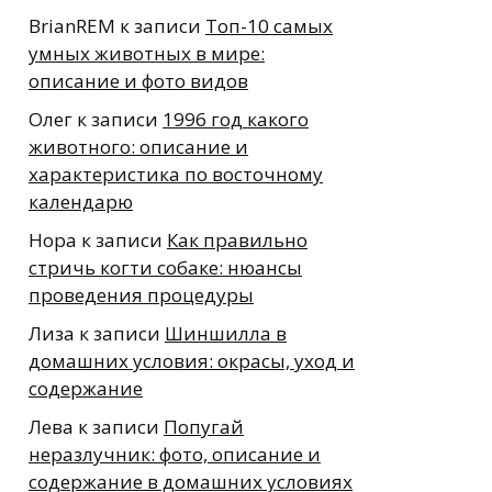
BrianREM
к записи
Топ-10 самых
умных животных в мире:
описание и фото видов
Олег
к записи
1996 год какого
животного: описание и
характеристика по восточному
календарю
Нора
к записи
Как правильно
стричь когти собаке: нюансы
проведения процедуры
Лиза
к записи
Шиншилла в
домашних условия: окрасы, уход и
содержание
Лева
к записи
Попугай
неразлучник: фото, описание и
содержание в домашних условиях