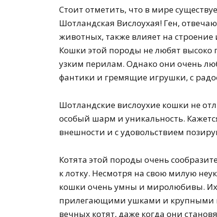
Стоит отметить, что в мире существу
Шотландская Вислоухая! Ген, отвеча
животных, также влияет на строение 
Кошки этой породы не любят высоко п
узким перилам. Однако они очень л
фантики и гремящие игрушки, с радос
Шотландские вислоухие кошки не отл
особый шарм и уникальность. Кажетс
внешности и с удовольствием позиру
Котята этой породы очень сообразит
к лотку. Несмотря на свою милую неу
кошки очень умны и миролюбивы. Их
прилегающими ушками и крупными к
вечных котят, даже когда они станов