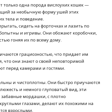
ет только одна порода вислоухих кошек —
ющий за необычную форму ушей этих
их тела и поведение.
рыгать, сидеть на форточках и лазить по
юбопытны и игривы. Они обожают коробочки,
тью гоняя их по всему дому.
ичаются грациозностью, что придает им
я, что они знают о своей неповторимой
ют перед камерами и гостями.
ельны и чистоплотны. Они быстро приучаются
клюжесть и немного глуповатый вид, эти
 забавные мордашки, с плотно
руглыми глазами, делают их похожими на
ятся взрослыми.