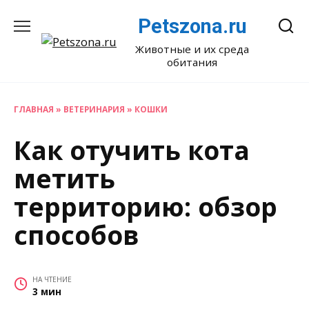
Перейти
Petszona.ru
к
содержанию
Животные и их среда
обитания
ГЛАВНАЯ
»
ВЕТЕРИНАРИЯ
»
КОШКИ
Как отучить кота
метить
территорию: обзор
способов
НА ЧТЕНИЕ
3 мин