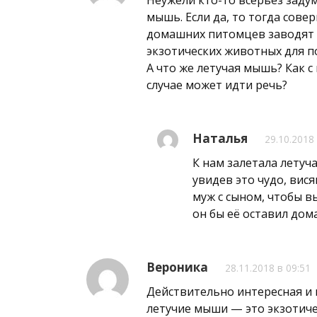
мышь. Если да, то тогда сове
домашних питомцев заводят 
экзотических животных для п
А что же летучая мышь? Как с
случае может идти речь?
Наталья
29.10.2018 
К нам залетала летуч
увидев это чудо, вис
муж с сыном, чтобы в
он бы её оставил дома
Вероника
28.11.2018 в 09:51
Действительно интересная и п
летучие мыши — это экзотиче