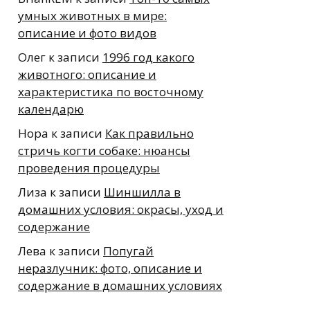
умных животных в мире:
описание и фото видов
Олег
к записи
1996 год какого
животного: описание и
характеристика по восточному
календарю
Нора
к записи
Как правильно
стричь когти собаке: нюансы
проведения процедуры
Лиза
к записи
Шиншилла в
домашних условия: окрасы, уход и
содержание
Лева
к записи
Попугай
неразлучник: фото, описание и
содержание в домашних условиях