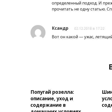
определенный подход. И пре
прочитать не одну статью. Сп
Ксандр
02.12.2018 в 17:22
Вот он какой — ужас, летящий 
Попугай розелла:
Шин
описание, уход и
усл
содержание в
сод
домашних условиях