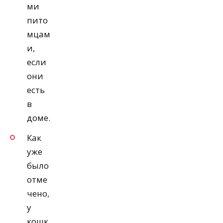
ми
пито
мцам
и,
если
они
есть
в
доме.
Как
уже
было
отме
чено,
у
кошк