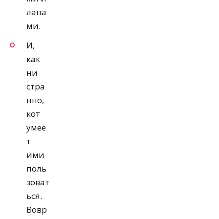
лапа
ми.
И,
как
ни
стра
нно,
кот
умее
т
ими
поль
зоват
ься.
Вовр