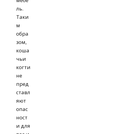
мебе
ль.
Таки
м
обра
зом,
коша
чьи
когти
не
пред
ставл
яют
опас
ност
и для