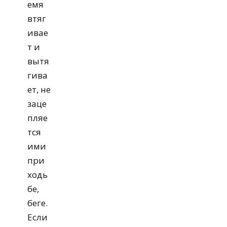
емя
втяг
ивае
т и
вытя
гива
ет, не
заце
пляе
тся
ими
при
ходь
бе,
беге.
Если