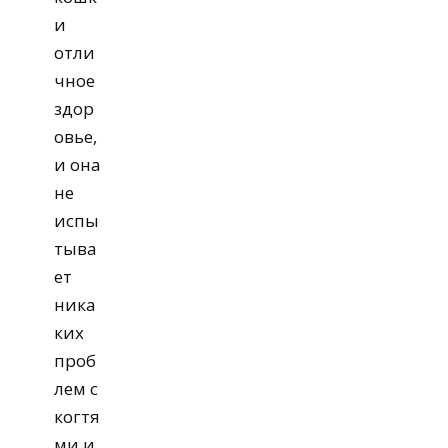
и
отли
чное
здор
овье,
и она
не
испы
тыва
ет
ника
ких
проб
лем с
когтя
ми и