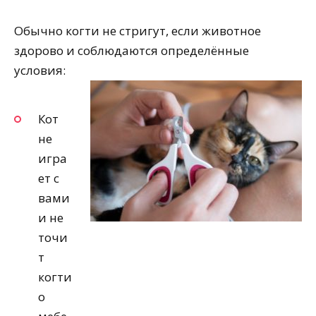
Обычно когти не стригут, если животное
здорово и соблюдаются определённые
условия:
Кот
не
игра
ет с
вами
и не
точи
т
когти
о