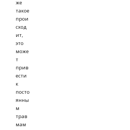
же
такое
прои
сход
ит,
это
може
т
прив
ести
к
посто
янны
м
трав
мам