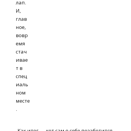
лап.
И,
глав
ное,
вовр
емя
стач
ивае
т в
спец
иаль
ном
месте
.
Как итог — кот сам о себе позаботится.