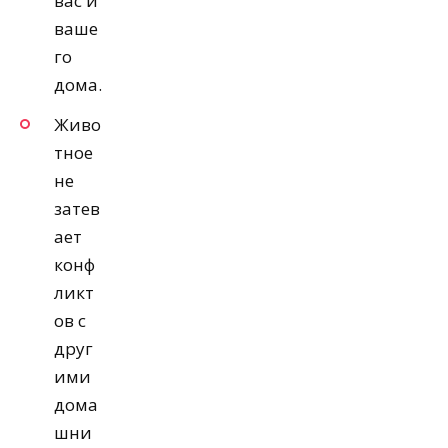
вас и
ваше
го
дома.
Живо
тное
не
затев
ает
конф
ликт
ов с
друг
ими
дома
шни